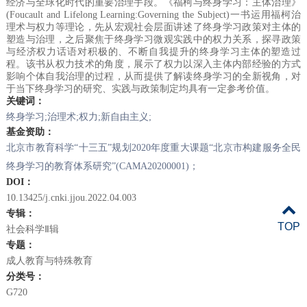
经济与全球化时代的重要治理手段。《福柯与终身学习：主体治理》
(Foucault and Lifelong
Learning:Governing
the Subject)一书运用福柯治
理术与权力等理论，先从宏观社会层面讲述了终身学习政策对主体的
塑造与治理，之后聚焦于终身学习微观实践中的权力关系，探寻政策
与经济权力话语对积极的、不断自我提升的终身学习主体的塑造过
程。该书从权力技术的角度，展示了权力以深入主体内部经验的方式
影响个体自我治理的过程，从而提供了解读终身学习的全新视角，对
于当下终身学习的研究、实践与政策制定均具有一定参考价值。
关键词：
终身学习;
治理术;
权力;
新自由主义;
基金资助：
北京市教育科学“十三五”规划2020年度重大课题“北京市构建服务全民
终身学习的教育体系研究”(CAMA20200001)；
DOI：
10.13425/j.cnki.jjou.2022.04.003
专辑：
TOP
社会科学Ⅱ辑
专题：
成人教育与特殊教育
分类号：
G720