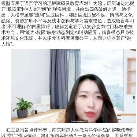
模型应用于语言学习的理解障碍及教育应对》为题，层层递进地揭
开
“
机器流利
≠
人类理解
”
的现实困境，并给出四条破解之道。她指
出，大模型虽能
“
流利
”
生成语料，却因语境适配不足、情感与文化
缺席、资源加剧不平等及技术逻辑与学习需求错位，造成语言学习
者
“
不可理解
”
的四重障碍；破解之道在于以复合意向性目标校准技
术方向，用
“
能力
-
权限
”
映射动态划定
AI
辅助疆界，借多模态具身技
术还原文化现场，并以多元语料库保障公平，从而让机器真正
“
说
人话
”
。
在主题报告点评环节，南京师范大学教育科学学院的
赵晓伟
老师
以
“
交往
”
作为锚点，将汇报内容归纳为一条从伦理奠基、关系重塑