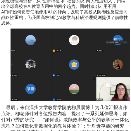
系统梳理与分析，从
“
创新特征
”
和
“
社会系统
”
两大维度切入，归纳
出全球高校在
AI
教育应用中的四个趋势。同时指出从
“
用不用
AI”
到
“
如何负责任地使用
AI”
的转向，反映了高校从防御性反应走向
战略性重构，为我国高校制定
AI
教学与科研治理规则提供了前瞻性
思路。
最后，来自温州大学教育学院的
柳晨晨
博士为几位汇报者作
点评。柳老师针对各位报告内容，提出了一系列延伸思考，如
针对卢秀的研究——“如何设计兼顾效率与公平的教学评一体化
流程？如何量化非数据化的教育体验？”；针对毋存鑫的研究