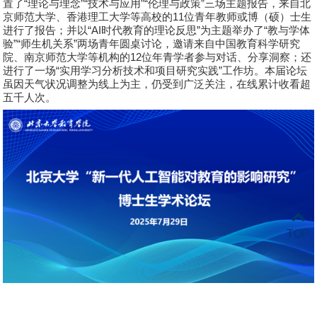
置了
“
理论与理念
”“
技术与应用
”“
伦理与政策
”
三场主题报告，来自北
京师范大学、香港理工大学等高校的
11
位青年教师或博（硕）士生
进行了报告；并以
“AI
时代教育的理论反思
”
为主题举办了
“
教与学体
验
”“
师生机关系
”
两场青年圆桌讨论，邀请来自中国教育科学研究
院、南京师范大学等机构的
12
位年青学者参与对话、分享洞察；还
进行了一场
“
实用学习分析技术和项目研究实践
”
工作坊。本届论坛
虽因天气状况调整为线上为主，仍受到广泛关注，在线累计收看超
五千人次。
TOP