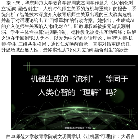
接下来，华东师范大学教育学部
周志杰
同学作题为《从
“
物化对
立
”
迈向
“
融合创生
”
：人机时代师生关系的危机与重构》的报告，系
统剖析了智能技术深度介入教育后师生关系出现的三大疏离危机，
并基于对话理论给出了
“
四维重构
”
的行动方案。她指出，生成式
AI
的介入使师生关系陷入
“
物化对立
”
，即教师权威被多元知识源削
弱、学生主体性被算法投喂抑制、德性教化被虚拟互动稀释；破解
之道在于回到
“
以人为本、以爱为中介
”
的对话理论，重塑
“
人师
-
机
师
-
学生
”
三维共生格局，通过仁爱唤醒自觉、真实对话重建信任、
升温场域凸显人性，最终实现从
“
物化对立
”
到
“
融合创生
”
的跃迁。
曲阜师范大学教育学院
胡文玥
同学以《让机器
“
可理解
”
：大语言