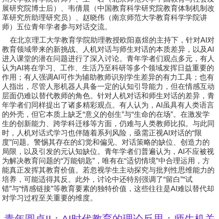
展研究院博士后）、
韦倩晨
（中国教育科学研究院教育体制机制改
革研究所助理研究员）、
赵晓伟
（南京师范大学教育科学学院讲
师）五位青年学者参与对话交流。
在北京理工大学教育学院助理教授
欧阳嘉煜
的主持下，针对
AI
对
教育领域带来的新挑战、人机对话与师生对话的本质差异，以及
AI
进入课堂的潜在问题进行了深入讨论。青年学者们观点多元，有人
认为
AI
将在学习、工作、生活乃至科研等多个领域发挥日益重要的
作用；有人强调
AI
可作为辅助教师识别学生差异的有力工具；也有
人指出，尽管人形机器人具备一定的认知引导能力，但在情感互动
层面仍难以替代教师的角色。针对人机对话和师生对话的差异，青
年学者们同样提出了诸多精彩观点。有人认为，
AI
虽具有人类语言
的外壳，但它本质上缺乏
“
意义的创生
”
与
“
生命的在场
”
。在激发学
生的创新能力、跨学科迁移等方面，仍难与人类教师比拟。与此同
时，人机对话式学习也伴随着系列风险，亟需正视
AI
对话的
“
限
度
”
问题。警惕其存在的幻觉和偏见、对话策略的缺位、创造力的
局限，以及引发的元认知缺位。青年学者们普遍认为，
AI
不应被视
为解决教育问题的
“
万能钥匙
”
，唯有在
“
适切情境
”
中合理运用，方
能真正发挥其教育价值。若忽视学生主动探究与批判性思维能力的
培养，可能适得其反。此外，讨论中还特别强调了
“
留白
”“
试
错
”
与
“
情感链接
”
等教育要素的独特价值，这些往往是
AI
难以替代却
对学习过程至关重要的维度。
青年圆桌
II
：
AI
时代教育的理论反思：师生机关