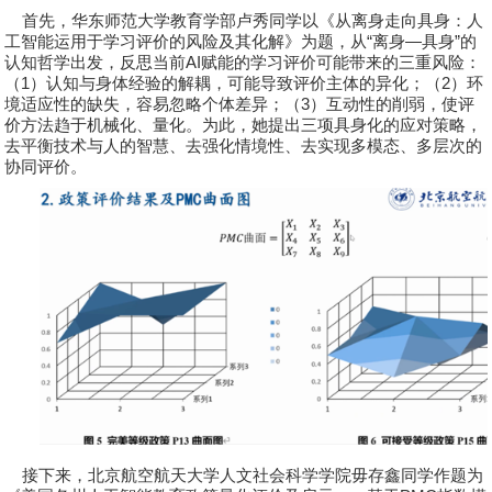
首先，华东师范大学教育学部
卢秀
同学以《从离身走向具身：人
工智能运用于学习评价的风险及其化解》为题，从
“
离身
—
具身
”
的
认知哲学出发，反思当前
AI
赋能的学习评价可能带来的三重风险：
（
1
）认知与身体经验的解耦，可能导致评价主体的异化；（
2
）环
境适应性的缺失，容易忽略个体差异；（
3
）互动性的削弱，使评
价方法趋于机械化、量化。为此，她提出三项具身化的应对策略，
去平衡技术与人的智慧、去强化情境性、去实现多模态、多层次的
协同评价。
接下来，北京航空航天大学人文社会科学学院
毋存鑫
同学作题为