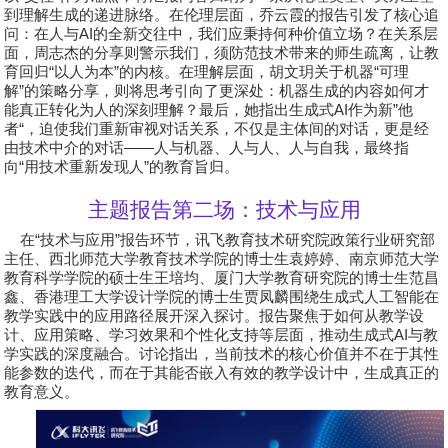
到理解生成的递进脉络。在伦理层面，乔云霞的报告引发了核心追
问：在人与
AI
的全新交往中，我们应秉持何种价值立场？在关系层
面，周志杰的分享则警示我们，须防范技术带来的师生疏离，让教
育回归
“
以人为本
”
的内核。在理解层面，胡文玥关于机器
“
可理
解
”
的策略分享，则将思考引向了更深处：机器生成的内容如何才
能真正转化为人的深刻理解？最后，她指出生成式
AI
作为新
”
他
者
“
，迫使我们重新审视对话关系，不仅是主体间的对话，更是经
由技术中介的对话
——
人与机器、人与人、人与自我，最终指
向
“
用技术重新发现人
”
的教育旨归。
主题报告第二场：技术与应用
在
“
技术与应用
”
报告环节，讯飞教育技术研究院政策行业研究部
主任、西北师范大学教育技术学院的博士生袁婷婷、南京师范大学
教育科学学院的硕士生王培均、厦门大学教育研究院的博士生范昌
鑫、香港理工大学设计学院的博士生贾凤麟围绕生成式人工智能在
教学实践中的应用路径展开深入探讨。报告聚焦于如何从教学设
计、应用策略、学习效果和个性化支持等层面，推动生成式
AI
与教
学实践的深度融合。讨论指出，当前技术的核心价值并不在于其性
能参数的迭代，而在于其能否嵌入有效的教学设计中，生成真正的
教育意义。