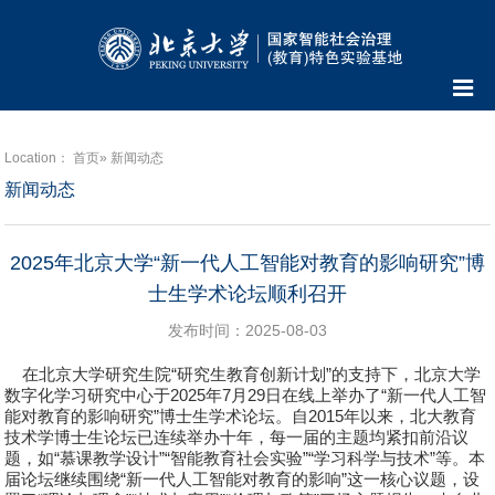
Location：
首页
» 新闻动态
新闻动态
2025年北京大学“新一代人工智能对教育的影响研究”博
士生学术论坛顺利召开
发布时间：2025-08-03
在北京大学研究生院
“
研究生教育创新计划
”
的支持下，北京大学
数字化学习研究中心于
2025
年
7
月
29
日在线上举办了
“
新一代人工智
能对教育的影响研究
”
博士生学术论坛
。自
2015
年以来，北大教育
技术学博士生论坛已连续举办十年，每一届的主题均紧扣前沿议
题，如
“
慕课教学设计
”“
智能教育社会实验
”“
学习科学与技术
”
等。本
届论坛继续围绕
“
新一代人工智能对教育的影响
”
这一核心议题，设