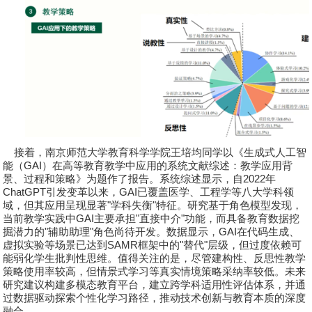
接着，南京师范大学教育科学学院
王培均
同学以《生成式人工智
能（
GAI
）在高等教育教学中应用的系统文献综述：教学应用背
景、过程和策略》为题作了报告。系统综述显示，自
2022
年
ChatGPT
引发变革以来，
GAI
已覆盖医学、工程学等八大学科领
域，但其应用呈现显著
"
学科失衡
"
特征。研究基于角色模型发现，
当前教学实践中
GAI
主要承担
"
直接中介
"
功能，而具备教育数据挖
掘潜力的
"
辅助助理
"
角色尚待开发。数据显示，
GAI
在代码生成、
虚拟实验等场景已达到
SAMR
框架中的
"
替代
"
层级，但过度依赖可
能弱化学生批判性思维。值得关注的是，尽管建构性、反思性教学
策略使用率较高，但情景式学习等真实情境策略采纳率较低。未来
研究建议构建多模态教育平台，建立跨学科适用性评估体系，并通
过数据驱动探索个性化学习路径，推动技术创新与教育本质的深度
融合。