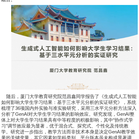
随后，厦门大学教育研究院
范昌鑫
同学报告了《生成式人工智能
如何影响大学生学习结果：基于三水平元分析的实证研究》，系统
梳理了
36
项国内外实验与准实验研究，采用三水平元分析方法深入
分析了
GenAI
对大学生学习结果的影响效应。研究发现，
GenAI
整
体上对大学生学习结果具有中等程度的积极影响，其中
“
协作式学
习
”
调节效应最为显著，优于混合式、探究式、个性化及传统教
学。研究进一步指出，教学方法而非技术本身是决定
GenAI
教学效
果的关键变量，其它因素如学科类别、平台版本虽未构成显著调