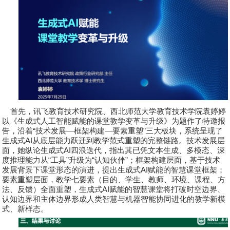
首先，讯飞教育技术研究院、西北师范大学教育技术学院
袁婷婷
以《生成式人工智能赋能的课堂教学变革与升级》为题作了特邀报
告，沿着
“
技术发展
—
框架构建
—
要素重塑
”
三大板块，系统呈现了
生成式
AI
从底层能力跃迁到教学范式重塑的完整链路。技术发展层
面，她纵论生成式
AI
四浪迭代，指出其已凭文本生成、多模态、深
度推理能力从
“
工具
”
升级为
“
认知伙伴
”
；框架构建层面，基于技术
发展背景下课堂形态的演进，提出生成式
AI
赋能的智慧课堂框架；
要素重塑层面，教学七要素（目的、学生、教师、环境、课程、方
法、反馈）全面重塑，生成式
AI
赋能的智慧课堂将打破时空边界、
认知边界和主体边界形成人类智慧与机器智能协同进化的教学新模
式、新样态。