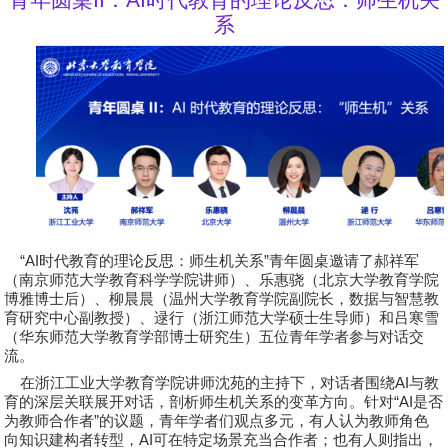
系
“AI
时代教育的理论反思：师生机关系
”
青年圆桌邀请了
郝祥军
（南京师范大学教育科学学院讲师）、
乐惠骁
（北京大学教育学院
博雅博士后）、
柳晨晨
（温州大学教育学院副院长，数据与智慧教
育研究中心副教授）、
逯行
（浙江师范大学硕士生导师）和
吕寒雪
（华东师范大学教育学部博士研究生）五位青年学者参与对话交
流。
在浙江工业大学教育学院讲师
沈苑
的主持下，对话者围绕
AI
与教
育的深层关联展开对话，剖析师生机关系的变革方向。针对
“AI
是否
为教师合作者
”
的议题，青年学者们观点多元，有人认为教师角色
向知识建构者转型，
AI
可在特定场景充当合作者；也有人则指出，