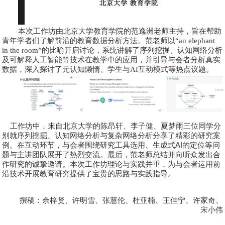
本次工作坊由北京大学教育学院的
范逸洲
老师主持，旨在帮助
青年学者们了解前沿的教育数据分析方法。范老师以“an elephant
in the room”的比喻开启讨论，系统讲解了序列挖掘、认知网络分析
及可解释人工智能等技术在教学中的应用，并引导与会者分析真实
数据，深入探讨了元认知懒惰、学生与AI互动模式等热点议题。
工作坊中，来自北京大学的
陈昂轩
、
李子健
、
夏梦雨
三位同学分
别就序列挖掘、认知网络分析与复杂网络分析分享了精彩的研究案
例。在互动环节，与会者围绕研究工具选用、生成式
AI
的定位等问
题与主讲团队展开了热烈交流。最后，范老师总结并向听众发出合
作研究的诚挚邀请。本次工作坊理论与实践并重，为与会者运用前
沿技术开展教育研究提供了宝贵的思路与实践指导。
撰稿：余梓贤、许明雪、张慧伦、杜亚楠、王佳宁、许家奇、
宋小伟