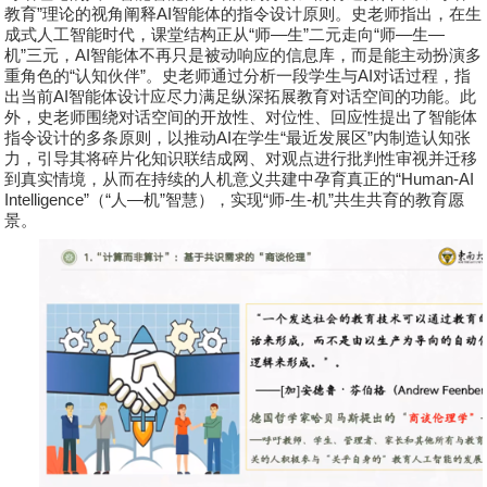
教育
”
理论的视角阐释
AI
智能体的指令设计原则。史老师指出，在生
成式人工智能时代，课堂结构正从
“
师
—
生
”
二元走向
“
师
—
生
—
机
”
三元，
AI
智能体不再只是被动响应的信息库，而是能主动扮演多
重角色的
“
认知伙伴
”
。史老师通过分析一段学生与
AI
对话过程，指
出当前
AI
智能体设计应尽力满足纵深拓展教育对话空间的功能。此
外，史老师围绕对话空间的开放性、对位性、回应性提出了智能体
指令设计的多条原则，以推动
AI
在学生
“
最近发展区
”
内制造认知张
力，引导其将碎片化知识联结成网、对观点进行批判性审视并迁移
到真实情境，从而在持续的人机意义共建中孕育真正的
“Human-AI
Intelligence”
（
“
人
—
机
”
智慧），实现
“
师
-
生
-
机
”
共生共育的教育愿
景。