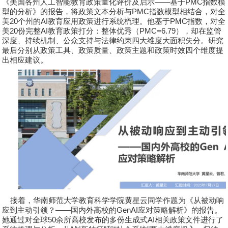
《美国各州人工智能教育政策量化评价及启示
——
基于
PMC
指数模
型的分析》的报告，将政策文本分析与
PMC
指数模型相结合，对全
美
20
个州的
AI
教育应用政策进行系统梳理。他基于
PMC
指数，对全
美
20
份完整
AI
教育政策打分：整体优秀（
PMC=6.79
），却在监管
深度、持续机制、公众支持与法律约束四大维度大面积失分。研究
最后分别从政策工具、政策质量、政策主题和政策时效四个维度提
出相应建议。
接着，华南师范大学教育科学学院
黄星云
同学作题为《从被动响
应到主动引领？
——
国内外高校的
GenAI
应对策略解析》的报告。
她通过对全球
50
余所高校发布的多份生成式
AI
相关政策文件进行了