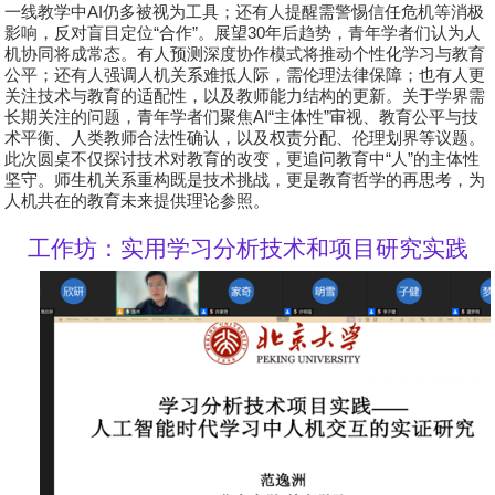
一线教学中
AI
仍多被视为工具；还有人提醒需警惕信任危机等消极
影响，反对盲目定位
“
合作
”
。展望
30
年后趋势，青年学者们认为人
机协同将成常态。有人预测深度协作模式将推动个性化学习与教育
公平；还有人强调人机关系难抵人际，需伦理法律保障；也有人更
关注技术与教育的适配性，以及教师能力结构的更新。关于学界需
长期关注的问题，青年学者们聚焦
AI“
主体性
”
审视、教育公平与技
术平衡、人类教师合法性确认，以及权责分配、伦理划界等议题。
此次圆桌不仅探讨技术对教育的改变，更追问教育中
“
人
”
的主体性
坚守。师生机关系重构既是技术挑战，更是教育哲学的再思考，为
人机共在的教育未来提供理论参照。
工作坊：实用学习分析技术和项目研究实践